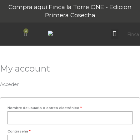
Ir
Obligatorio
Obligatorio
Compra aquí Finca la Torre ONE - Edicion
al
Primera Cosecha
contenido
0
Carrito
Sobre Finca La Torre
Nuestros AOVEs
Turismo Rural
My account
Acceder
Nombre de usuario o correo electrónico
*
Contraseña
*