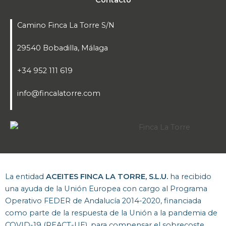
Contacto
Camino Finca La Torre S/N
29540 Bobadilla, Málaga
+34 952 111 619
info@fincalatorre.com
La entidad
ACEITES FINCA LA TORRE, S.L.U.
ha recibido
una ayuda de la Unión Europea con cargo al Programa
Operativo FEDER de Andalucía 2014-2020, financiada
como parte de la respuesta de la Unión a la pandemia de
COVID-19 (REACT-UE), para compensar el sobrecoste