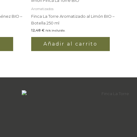
Aromatizados
ménez BIO –
Finca La Torre Aromatizado al Limón BIO –
Botella 250 ml
12,48
€
IVA incluido.
o
Añadir al carrito