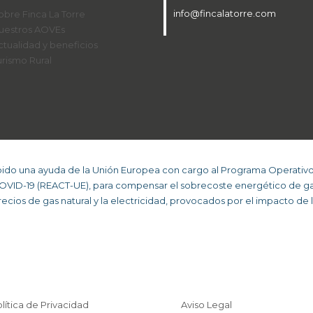
info@fincalatorre.com
obre Finca La Torre
uestros AOVEs
ctualidad y beneficios
urismo Rural
bido una ayuda de la Unión Europea con cargo al Programa Operativ
COVID-19 (REACT-UE), para compensar el sobrecoste energético de ga
cios de gas natural y la electricidad, provocados por el impacto de l
lítica de Privacidad
Aviso Legal