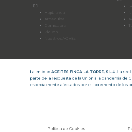
S
Hojiblanca
N
Arbequina
A
Cornicabra
T
Picudo
Nuestros AOVEs
La entidad
ACEITES FINCA LA TORRE, S.L.U.
ha reci
parte de la respuesta de la Unión a la pandemia de 
especialmente afectados por el incremento de los pre
Política de Cookies
Po