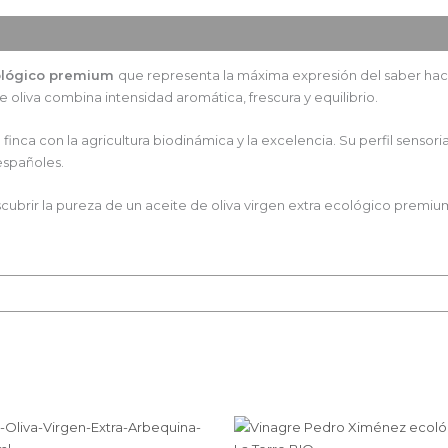
cológico premium
que representa la máxima expresión del saber hac
oliva combina intensidad aromática, frescura y equilibrio.
a finca con la agricultura biodinámica y la excelencia. Su perfil senso
españoles.
cubrir la pureza de un aceite de oliva virgen extra ecológico premi
Rango
Este
de
producto