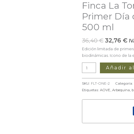
Finca La T
36,40 €.
32
–
Arbequina
Primer Día 
Primer
500 ml
Día
de
Cosecha
36,40
€
32,76
€
IV
BIO
Edición limitada de prime
–
biodinámicas. Icono de la 
Botella
500
Añadir al
ml
cantidad
SKU:
FLT-ONE-2
Categoría:
Etiquetas:
AOVE
,
Arbequina
,
b