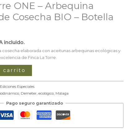
orre ONE – Arbequina
,76 €.
de Cosecha BIO – Botella
A incluido.
ra cosecha elaborada con aceitunas arbequinas ecológicas y
excelencia de Finca La Torre.
 carrito
Ediciones Especiales
iodinámico
,
Demeter
,
ecológico
,
Málaga
Pago seguro garantizado