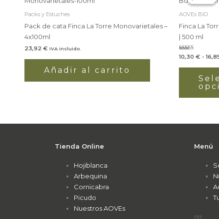
Packs y Estuches
AOVEs BIO
Pack de cata Finca La Torre Monovarietales –
Finca La Tor
4x100ml
| 500 ml
23,92
€
IVA incluido.
Valorado
10,30
€
-
16,8
con
5.00
Añadir al carrito
de 5
Sel
opc
Tienda Online
Menú
Hojiblanca
S
Arbequina
N
Cornicabra
A
Picudo
T
Nuestros AOVEs