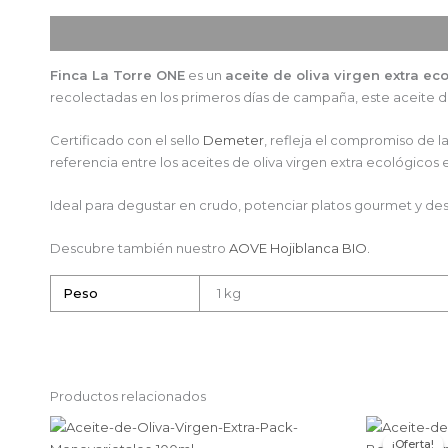
Descripción
Información adicional
Finca La Torre ONE
es un
aceite de oliva virgen extra e
recolectadas en los primeros días de campaña, este aceite de 
Certificado con el sello
Demeter
, refleja el compromiso de l
referencia entre los aceites de oliva virgen extra ecológicos 
Ideal para degustar en crudo, potenciar platos gourmet y des
Descubre también nuestro
AOVE Hojiblanca BIO.
Peso
1 kg
Productos relacionados
¡Oferta!
¡Oferta!