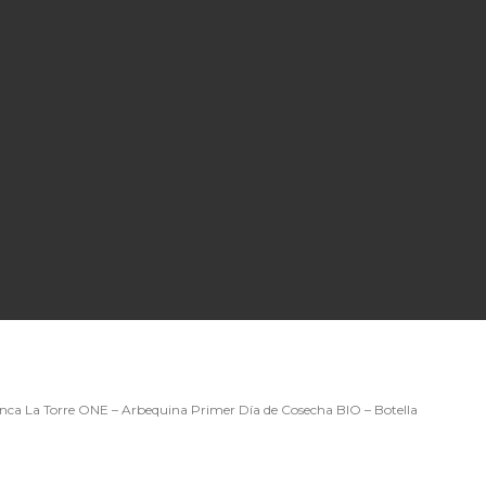
inca La Torre ONE – Arbequina Primer Día de Cosecha BIO – Botella
ecio
tual
: