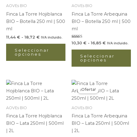
11,44 €
10,30 €
múltiples
mú
AOVEs BIO
AOVEs BIO
hasta
hasta
variantes.
var
18,72 €
16,85 €
Finca La Torre Hojiblanca
Finca La Torre Arbequina
Las
La
BIO – Botella 250 ml | 500
BIO – Botella 250 ml | 500
opciones
op
ml
ml
se
se
11,44
€
-
18,72
€
IVA incluido.
pueden
pu
Valorado
10,30
€
-
16,85
€
IVA incluido.
con
elegir
ele
5.00
Seleccionar
de 5
opciones
en
en
Seleccionar
opciones
la
la
página
pá
de
de
Rango
Rango
Este
Es
producto
pr
de
de
¡Oferta!
producto
pr
precios:
precios:
desde
tiene
desde
ti
11,44 €
10,30 €
múltiples
mú
AOVEs BIO
AOVEs BIO
hasta
hasta
variantes.
var
48,88 €
43,99 €
Finca La Torre Hojiblanca
Finca La Torre Arbequina
Las
La
BIO – Lata 250ml | 500ml
BIO – Lata 250ml | 500ml
opciones
op
| 2L
| 2L
se
se