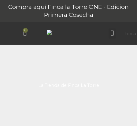
Ir
Compra aquí Finca la Torre ONE - Edicion
al
Primera Cosecha
contenido
0
Carrito
Sobre Finca La Torre
Nuestros AOVEs
Turismo Rural
La Tienda de Finca La Torre