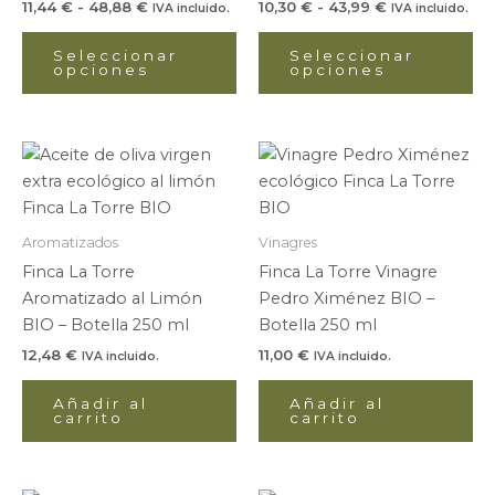
11,44
€
-
48,88
€
10,30
€
-
43,99
€
IVA incluido.
IVA incluido.
pueden
pu
elegir
ele
Seleccionar
Seleccionar
opciones
opciones
en
en
la
la
página
pá
de
de
producto
pr
Aromatizados
Vinagres
Finca La Torre
Finca La Torre Vinagre
Aromatizado al Limón
Pedro Ximénez BIO –
BIO – Botella 250 ml
Botella 250 ml
12,48
€
11,00
€
IVA incluido.
IVA incluido.
Añadir al
Añadir al
carrito
carrito