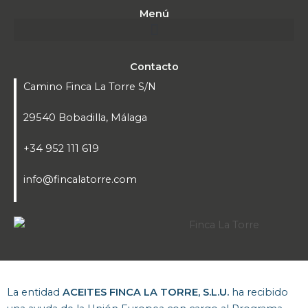
Menú
Contacto
Camino Finca La Torre S/N
29540 Bobadilla, Málaga
+34 952 111 619
info@fincalatorre.com
La entidad
ACEITES FINCA LA TORRE, S.L.U.
ha recibido