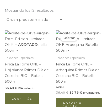
Mostrando los 12 resultados
El
El
precio
precio
¡Oferta!
original
actual
era:
es:
AGOTADO
36,40 €.
32,76 €.
Ediciones Especiales
Ediciones Especiales
Finca La Torre ONE –
Finca La Torre ONE –
Hojiblanca Primer Día de
Arbequina Primer Día de
Cosecha BIO – Botella
Cosecha BIO – Botella
500 ml
500 ml
36,40
€
IVA incluido.
Valorado
36,40
€
32,76
€
IVA incluido.
con
5.00
Leer más
de 5
Añadir al
carrito