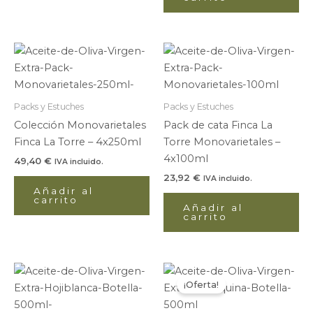
Packs y Estuches
Packs y Estuches
Colección Monovarietales
Pack de cata Finca La
Finca La Torre – 4x250ml
Torre Monovarietales –
4x100ml
49,40
€
IVA incluido.
23,92
€
IVA incluido.
Añadir al
carrito
Añadir al
carrito
Rango
Rango
Este
Es
de
de
¡Oferta!
producto
pr
precios:
precios:
desde
tiene
desde
ti