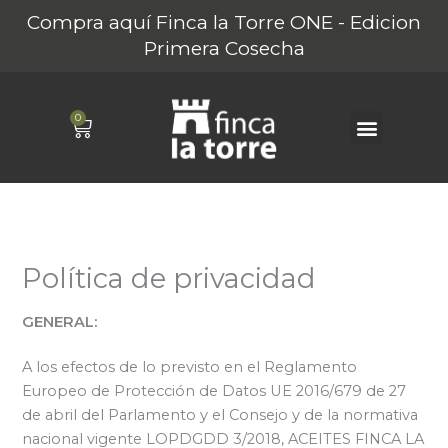
Ir
Compra aquí Finca la Torre ONE - Edicion
al
Primera Cosecha
contenido
0
Carrito
Sobre Finca La Torre
Nuestros AOVEs
Turismo Rural
Política de privacidad
GENERAL:
A los efectos de lo previsto en el Reglamento
Europeo de Protección de Datos UE 2016/679 de 27
de abril del Parlamento y el Consejo y de la normativa
nacional vigente LOPDGDD 3/2018, ACEITES FINCA LA