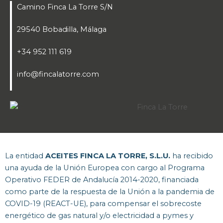
Camino Finca La Torre S/N
29540 Bobadilla, Málaga
+34 952 111 619
info@fincalatorre.com
La entidad
ACEITES FINCA LA TORRE, S.L.U.
ha recibido
una ayuda de la Unión Europea con cargo al Programa
Operativo FEDER de Andalucía 2014-2020, financiada
como parte de la respuesta de la Unión a la pandemia de
COVID-19 (REACT-UE), para compensar el sobrecoste
energético de gas natural y/o electricidad a pymes y