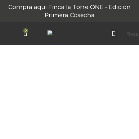
Ir
Compra aquí Finca la Torre ONE - Edicion
al
Primera Cosecha
contenido
0
Carrito
Sobre Finca La Torre
Nuestros AOVEs
Turismo Rural
CONTACTO