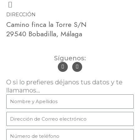
DIRECCIÓN
Camino finca la Torre S/N
29540 Bobadilla, Málaga
Síguenos:
F
I
a
n
c
s
e
t
O si lo prefieres déjanos tus datos y te
b
a
o
g
llamamos...
o
r
N
k
a
-
m
o
f
m
E
b
m
r
a
T
e
i