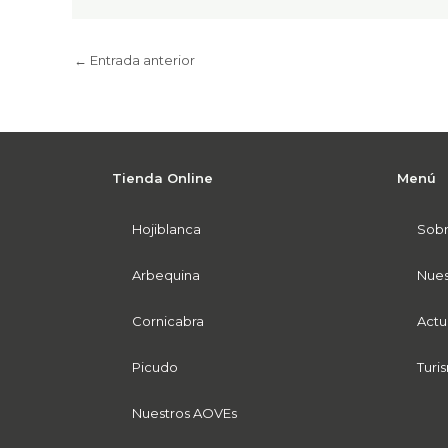
←
Entrada anterior
Tienda Online
Menú
Hojiblanca
Sobr
Arbequina
Nues
Cornicabra
Actu
Picudo
Turi
Nuestros AOVEs