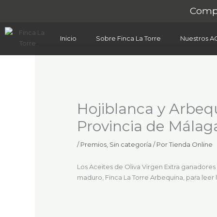
Ir
Compr
al
contenido
Inicio
Sobre Finca La Torre
Nuestros A
Hojiblanca y Arbeq
Provincia de Málag
/
Premios
,
Sin categoría
/ Por
Tienda Online
Los Aceites de Oliva Virgen Extra ganadores 
maduro, Finca La Torre Arbequina, para leer