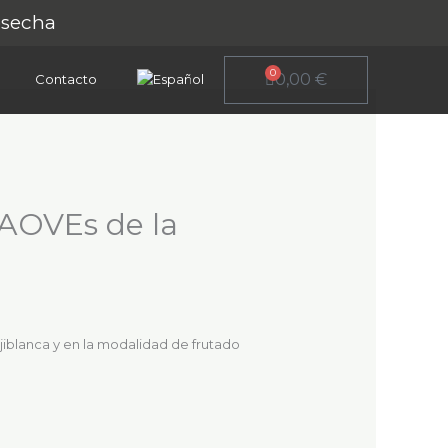
osecha
0
Carrito
0,00
€
Contacto
 AOVEs de la
jiblanca y en la modalidad de frutado