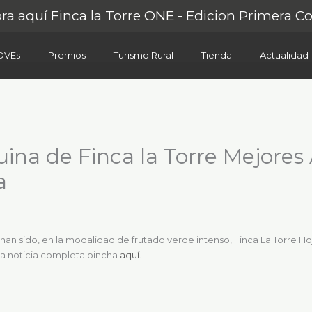
a aquí Finca la Torre ONE - Edicion Primera C
OVEs
Premios
Turismo Rural
Tienda
Actualidad
uina de Finca la Torre Mejores
a
han sido, en la modalidad de frutado verde intenso, Finca La Torre Ho
 la noticia completa pincha
aquí
.