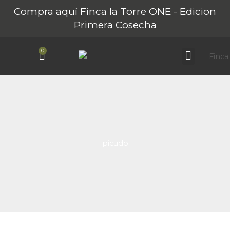
Ir
Compra aquí Finca la Torre ONE - Edicion
al
Primera Cosecha
contenido
0
Carrito
Sobre Finca La Torre
Nuestros AOVEs
Turismo Rural
picudo