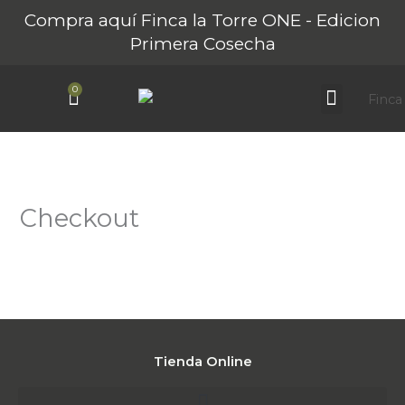
Ir
Compra aquí Finca la Torre ONE - Edicion
al
Primera Cosecha
contenido
0
Carrito
Sobre Finca La Torre
Nuestros AOVEs
Turismo Rural
Checkout
Tienda Online